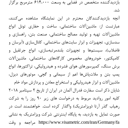
بازدیدکننده متخصص در فضایی به وسعت ۶۱۴،۰۰۰ مترمربع برگزار
شد.
آنچه بازدیدکنندگان محترم در این نمایشگاه مشاهده می‌کنند،
عبارتست از: ماشین‌آلات ساختمانی، ساخت و حفاری تونل انواع
ماشین‌آلات تهیه و تولید مصالح ساختمانی، صنعت بتن، راهسازی و
سدسازی، تجهیزات و ابزار سایت‌های ساختمانی، کانال‌سازی (آبرسان و
فاضلاب)، سیستم‌ها و تجهیزات بلندمرتبه‌سازی، انواع جرثقیل و
کامپکتور، خودروهای مخصوص کارگاه‌های ساختمانی، ماشین‌آلات
برش سنگ، کمپرسورهای هوای فشرده و هیدرولیکی، تراکتورها، انواع
پمپ بتن و ملات‌پاش‌ها اعم از سیمانی و گچی، موتورهای دیزل،
ماشین‌آلات و ابزار هیدرولیکی و استخراج معادن و پردازش مواد خام
شایان ذکر است سفارت فدرال آلمان در ایران از تاریخ ۲ سپتامبر ۲۰۱۸
کلیه امور روادید مربوط به درخواست های زیر ۹۰ روز را به شرکت
رهیاب گذر آرتا (ویزامتریک) واگذار کرده است. خواهشمند است در
صورت تمایل به بازدید، به پایگاه اینترنتی شرکت ویزامتریک به نشانی
https://www.visametric.com/iran/Germany/fa
مراجعه و وقت